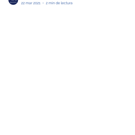
RCG, Grupo Central Regenerativo
22 mar 2021
2 min de lectura
CORONAVIRUS
¿Pueden las Células
Madre acelerar la
recuperación de
COVID y detener las
muertes?
CORONAVIRUS ¿Pueden las Células
Madre acelerar la recuperación de
COVID y detener las muertes? Estudio