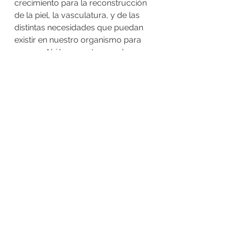
crecimiento para la reconstrucción 
de la piel, la vasculatura, y de las 
distintas necesidades que puedan 
existir en nuestro organismo para 
reparar. Ahí hay una tremenda 
potencialidad terapéutica en unas 
microvesículas llamadas 
exosomas, que se podrían 
combinar con biomateriales para 
desarrollar terapias avanzadas sin 
células para tratar distintas 
enfermedades.
---
Fuente: 
https://www.uchile.cl/noticias/164
351/celulas-madres-aportes-y-
potencialidades-para-la-medicina 