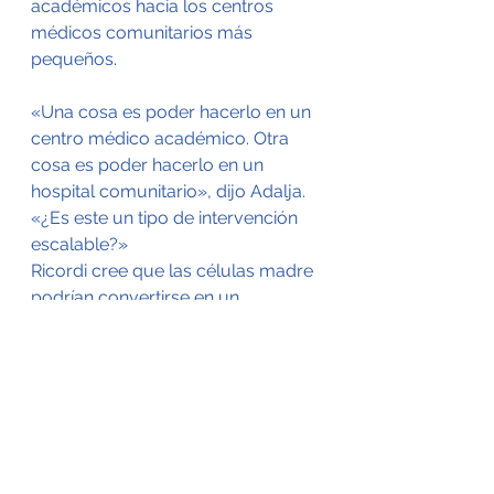
académicos hacia los centros 
médicos comunitarios más 
pequeños.
«Una cosa es poder hacerlo en un 
centro médico académico. Otra 
cosa es poder hacerlo en un 
hospital comunitario», dijo Adalja. 
«¿Es este un tipo de intervención 
escalable?»
Ricordi cree que las células madre 
podrían convertirse en un 
tratamiento generalizado, dado 
que un cordón umbilical 
recuperado de un recién nacido 
sano puede generar más de 
10.000 dosis terapéuticas.
El equipo acaba de presentar la 