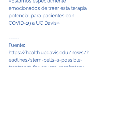
«Estamos especialmente 
emocionados de traer esta terapia 
potencial para pacientes con 
COVID-19 a UC Davis».
-----
Fuente: 
https://health.ucdavis.edu/news/h
eadlines/stem-cells-a-possible-
treatment-for-severe-respiratory-
failure-a-covid-19-
complication/2020/12 
-----
RCG, Grupo Central Regenerativo
"Por la Comunidad Médica de 
Medicina Regenerativa más 
importante de México"
Contáctanos: