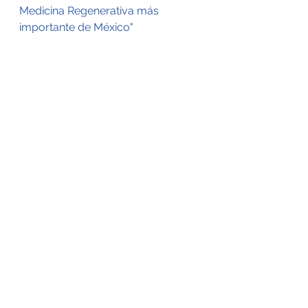
Medicina Regenerativa más 
importante de México"
Contáctanos:
https://bit.ly/RCGQuienesSomosN
EW
celulas madre
celulas troncales mesenquimales
terapia celular
covid19
RCG
Grupo Central Regenerativo
CBCells
medicina regenerativa
Ver todo
Entradas recientes