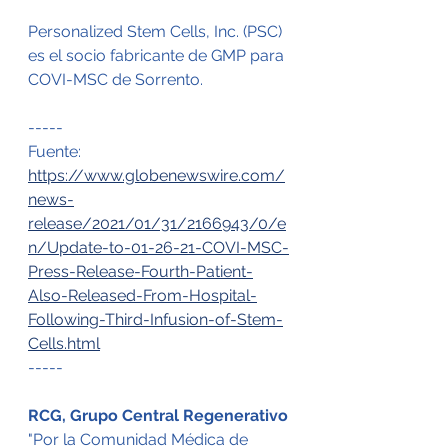
Personalized Stem Cells, Inc. (PSC) 
es el socio fabricante de GMP para 
COVI-MSC de Sorrento.
-----
Fuente: 
https://www.globenewswire.com/
news-
release/2021/01/31/2166943/0/e
n/Update-to-01-26-21-COVI-MSC-
Press-Release-Fourth-Patient-
Also-Released-From-Hospital-
Following-Third-Infusion-of-Stem-
Cells.html
-----
RCG, Grupo Central Regenerativo
"Por la Comunidad Médica de 