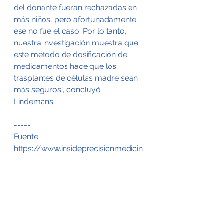
del donante fueran rechazadas en 
más niños, pero afortunadamente 
ese no fue el caso. Por lo tanto, 
nuestra investigación muestra que 
este método de dosificación de 
medicamentos hace que los 
trasplantes de células madre sean 
más seguros”, concluyó 
Lindemans.
-----
Fuente: 
https://www.insideprecisionmedicin
e.com/news-and-
features/personalized-dosing-of-
pre-transplant-drugs-can-
improve-stem-cell-transplant-
success/
-----