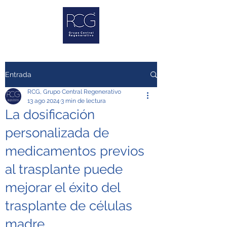
Entrada
RCG, Grupo Central Regenerativo
13 ago 2024
3 min de lectura
La dosificación
personalizada de
medicamentos previos
al trasplante puede
mejorar el éxito del
trasplante de células
madre