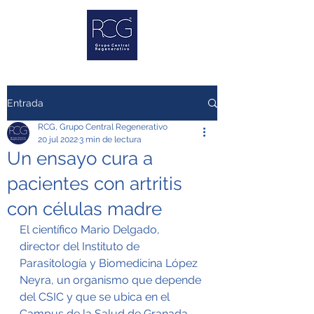
Entrada
RCG, Grupo Central Regenerativo
20 jul 2022
3 min de lectura
Un ensayo cura a
pacientes con artritis
con células madre
El científico Mario Delgado, 
director del Instituto de 
Parasitología y Biomedicina López 
Neyra, un organismo que depende 
del CSIC y que se ubica en el 
Campus de la Salud de Granada, 